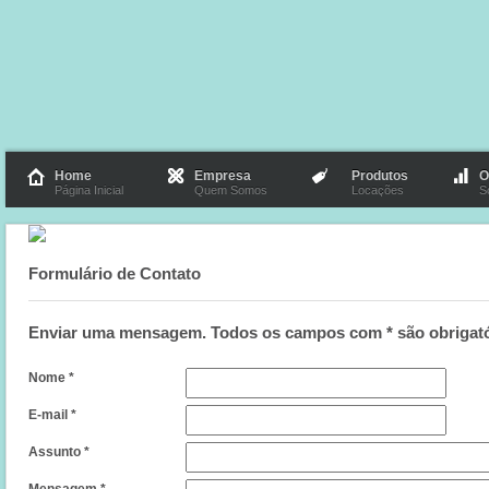
Home
Empresa
Produtos
O
Página Inicial
Quem Somos
Locações
S
Formulário de Contato
Enviar uma mensagem. Todos os campos com * são obrigató
Nome
*
E-mail
*
Assunto
*