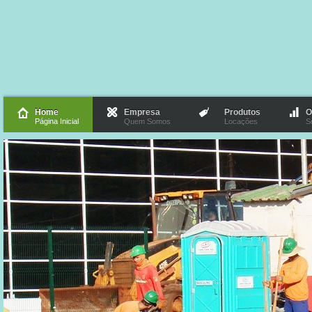
Home
Empresa
Produtos
O
Página Inicial
Quem Somos
Locações
S